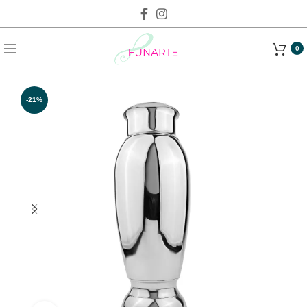
0
-21%