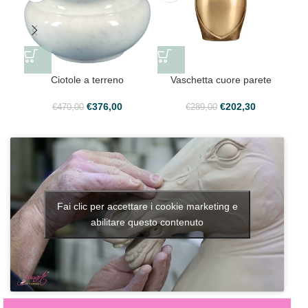
Ciotole a terreno
Vaschetta cuore parete
€
376,00
€
202,30
€
470,00
€
289,00
Fai clic per accettare i cookie marketing e
abilitare questo contenuto