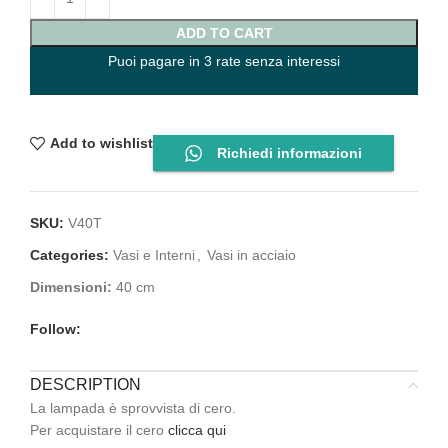
ADD TO CART
Puoi pagare in 3 rate senza interessi
Add to wishlist
Richiedi informazioni
SKU:
V40T
Categories:
Vasi e Interni
,
Vasi in acciaio
Dimensioni:
40 cm
Follow:
DESCRIPTION
La lampada è sprovvista di cero.
Per acquistare il cero
clicca qui