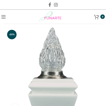
0
-20%