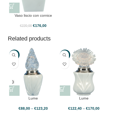
Vaso liscio con cornice
€
176,00
€
220,00
Related products
-20%
-21%
-2
Lume
Lume
€
88,00
–
€
123,20
€
122,40
–
€
170,00