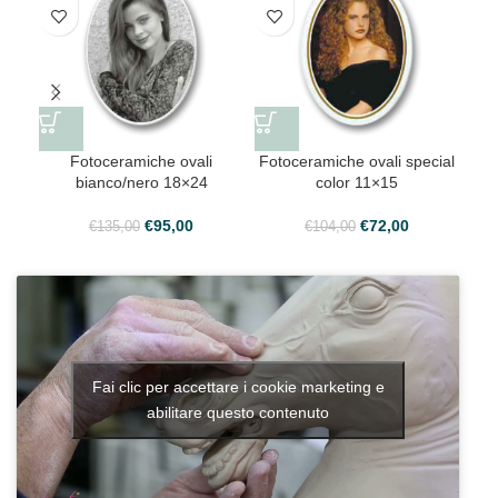
Fotoceramiche ovali
Fotoceramiche ovali special
Fot
bianco/nero 18×24
color 11×15
€
95,00
€
72,00
€
135,00
€
104,00
Fai clic per accettare i cookie marketing e
abilitare questo contenuto