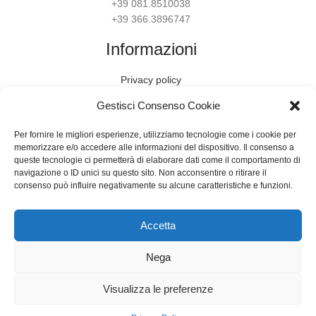
+39 081.8510038
+39 366.3896747
Informazioni
Privacy policy
Gestisci Consenso Cookie
Termini e condizioni
Per fornire le migliori esperienze, utilizziamo tecnologie come i cookie per
Condizioni di recesso
memorizzare e/o accedere alle informazioni del dispositivo. Il consenso a
queste tecnologie ci permetterà di elaborare dati come il comportamento di
Assistenza
navigazione o ID unici su questo sito. Non acconsentire o ritirare il
consenso può influire negativamente su alcune caratteristiche e funzioni.
Funarte®️
2020 CREATED BY
TUTTUU
Accetta
Nega
Visualizza le preferenze
0