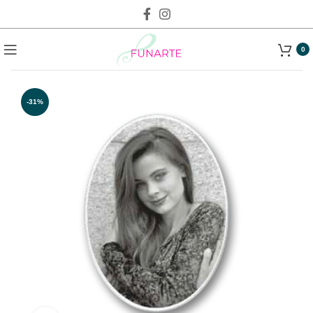
0
-31%