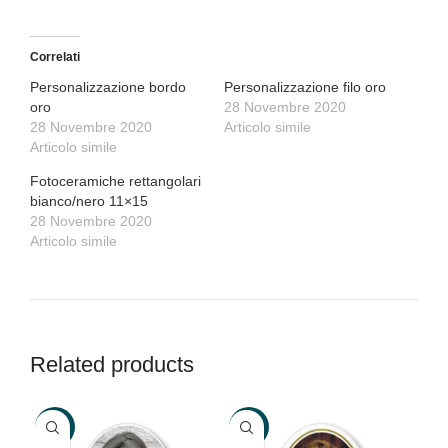
Correlati
Personalizzazione bordo
Personalizzazione filo oro
oro
28 Novembre 2020
28 Novembre 2020
Articolo simile
Articolo simile
Fotoceramiche rettangolari
bianco/nero 11×15
28 Novembre 2020
Articolo simile
Related products
-30%
-31%
-3