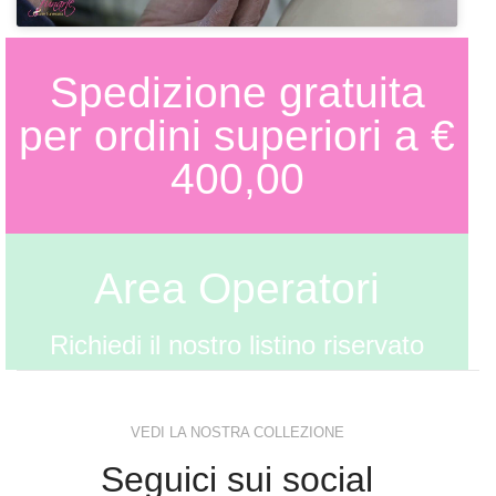
Spedizione gratuita
per ordini superiori a €
400,00
Area Operatori
Richiedi il nostro listino riservato
VEDI LA NOSTRA COLLEZIONE
Seguici sui social